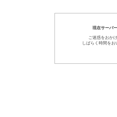
現在サーバ
ご迷惑をおか
しばらく時間をお