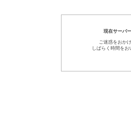
現在サーバ
ご迷惑をおか
しばらく時間をお