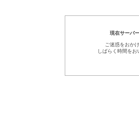
現在サーバ
ご迷惑をおか
しばらく時間をお