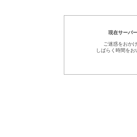
現在サーバ
ご迷惑をおか
しばらく時間をお