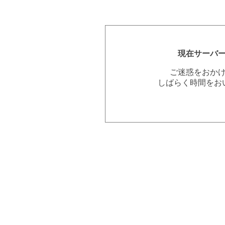
現在サーバ
ご迷惑をおか
しばらく時間をお