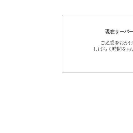
現在サーバ
ご迷惑をおか
しばらく時間をお