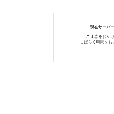
現在サーバ
ご迷惑をおか
しばらく時間をお