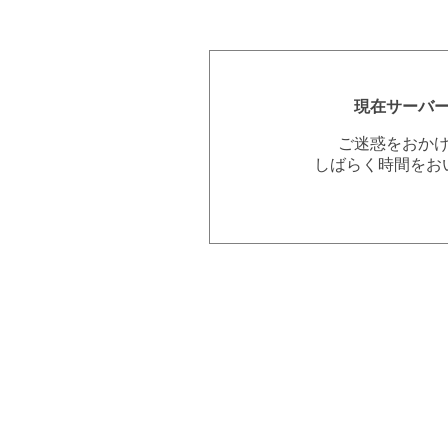
現在サーバ
ご迷惑をおか
しばらく時間をお