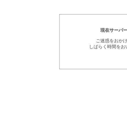
現在サーバ
ご迷惑をおか
しばらく時間をお