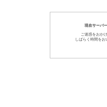
現在サーバ
ご迷惑をおか
しばらく時間をお