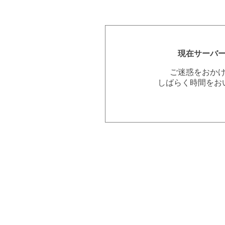
現在サーバ
ご迷惑をおか
しばらく時間をお