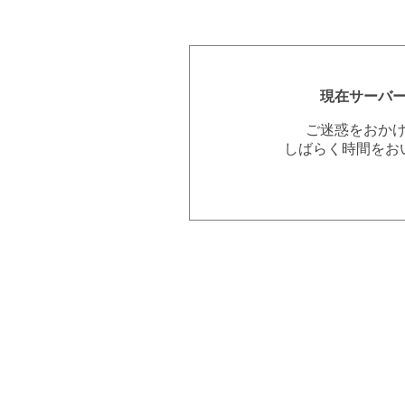
現在サーバ
ご迷惑をおか
しばらく時間をお