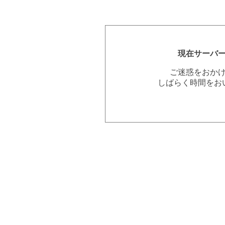
現在サーバ
ご迷惑をおか
しばらく時間をお