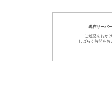
現在サーバ
ご迷惑をおか
しばらく時間をお