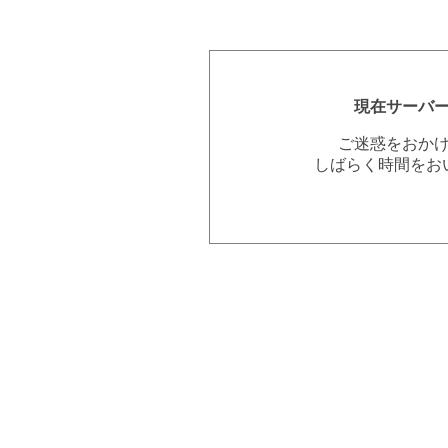
現在サーバ
ご迷惑をおか
しばらく時間をお