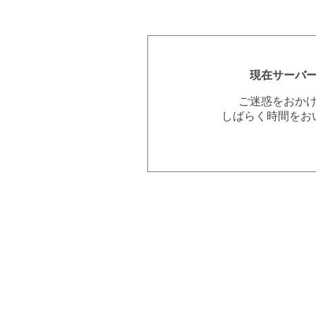
現在サーバ
ご迷惑をおか
しばらく時間をお