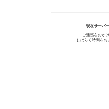
現在サーバ
ご迷惑をおか
しばらく時間をお