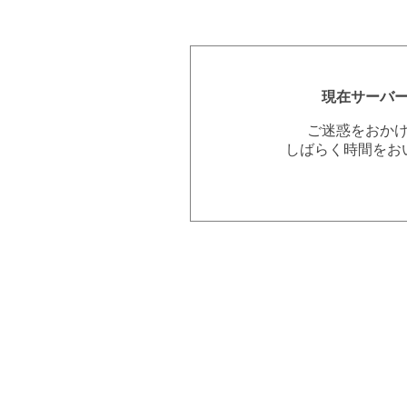
現在サーバ
ご迷惑をおか
しばらく時間をお