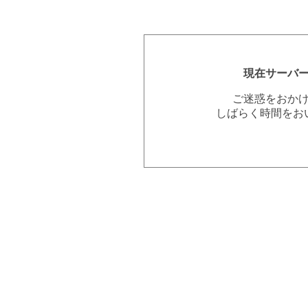
現在サーバ
ご迷惑をおか
しばらく時間をお