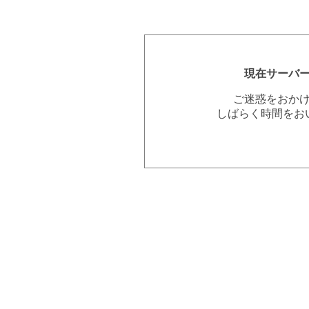
現在サーバ
ご迷惑をおか
しばらく時間をお