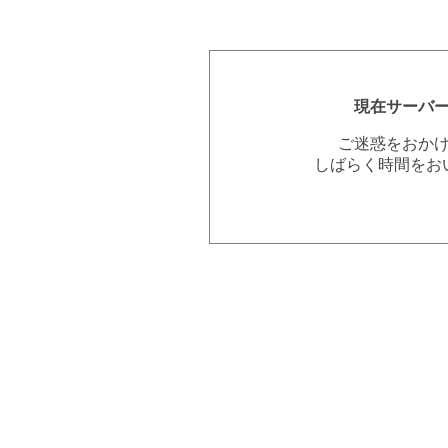
現在サーバ
ご迷惑をおか
しばらく時間をお