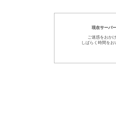
現在サーバ
ご迷惑をおか
しばらく時間をお