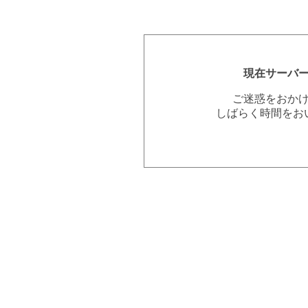
現在サーバ
ご迷惑をおか
しばらく時間をお