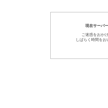
現在サーバ
ご迷惑をおか
しばらく時間をお