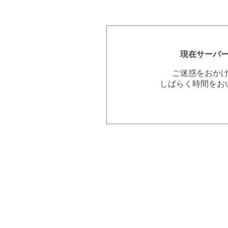
現在サーバ
ご迷惑をおか
しばらく時間をお