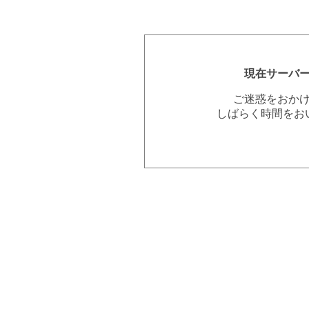
現在サーバ
ご迷惑をおか
しばらく時間をお