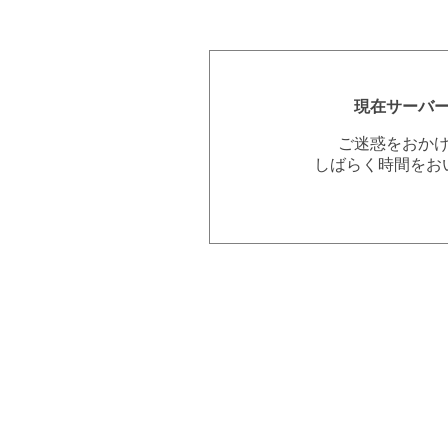
現在サーバ
ご迷惑をおか
しばらく時間をお