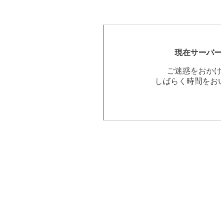
現在サーバ
ご迷惑をおか
しばらく時間をお