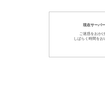
現在サーバ
ご迷惑をおか
しばらく時間をお