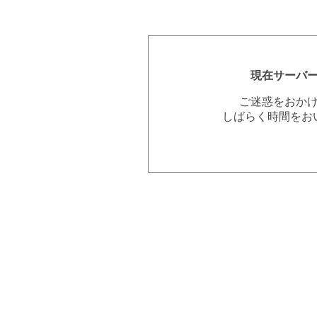
現在サーバ
ご迷惑をおか
しばらく時間をお