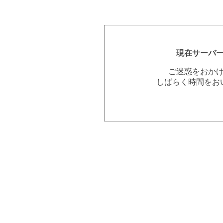
現在サーバ
ご迷惑をおか
しばらく時間をお