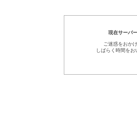
現在サーバ
ご迷惑をおか
しばらく時間をお