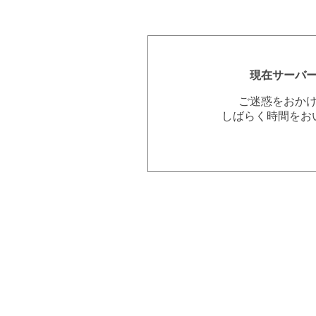
現在サーバ
ご迷惑をおか
しばらく時間をお