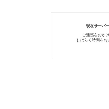
現在サーバ
ご迷惑をおか
しばらく時間をお