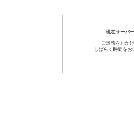
現在サーバ
ご迷惑をおか
しばらく時間をお