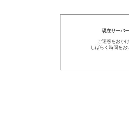
現在サーバ
ご迷惑をおか
しばらく時間をお