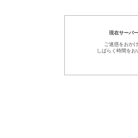
現在サーバ
ご迷惑をおか
しばらく時間をお