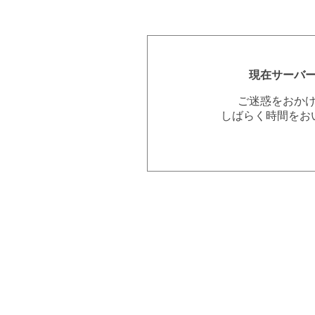
現在サーバ
ご迷惑をおか
しばらく時間をお