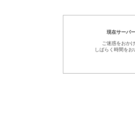
現在サーバ
ご迷惑をおか
しばらく時間をお