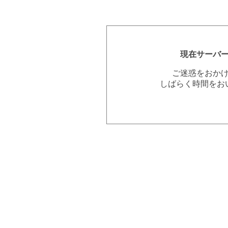
現在サーバ
ご迷惑をおか
しばらく時間をお