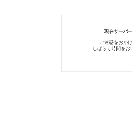
現在サーバ
ご迷惑をおか
しばらく時間をお