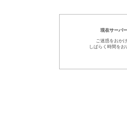
現在サーバ
ご迷惑をおか
しばらく時間をお