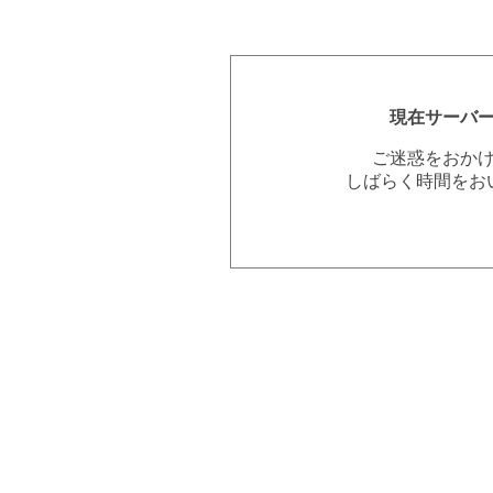
現在サーバ
ご迷惑をおか
しばらく時間をお