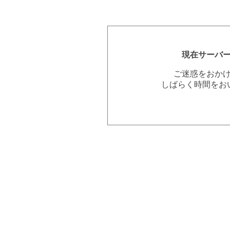
現在サーバ
ご迷惑をおか
しばらく時間をお