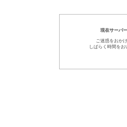
現在サーバ
ご迷惑をおか
しばらく時間をお