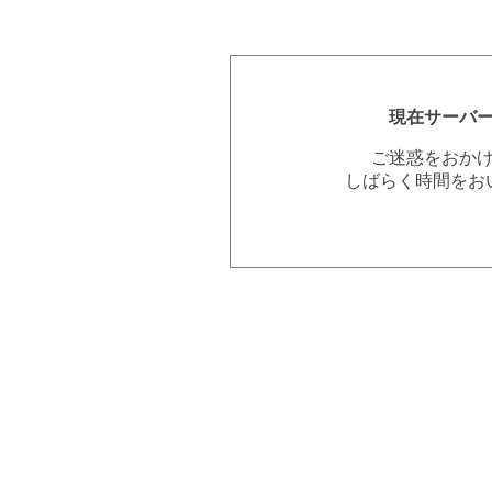
現在サーバ
ご迷惑をおか
しばらく時間をお