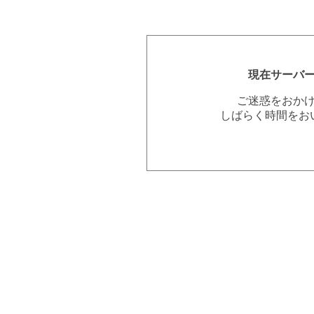
現在サーバ
ご迷惑をおか
しばらく時間をお