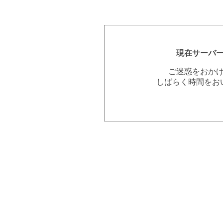
現在サーバ
ご迷惑をおか
しばらく時間をお