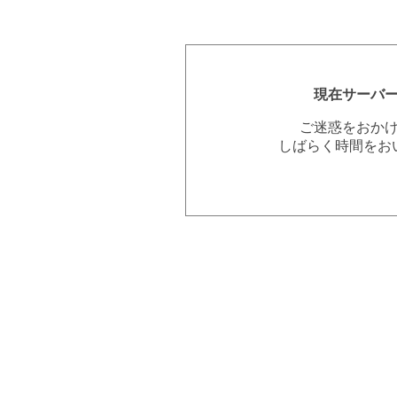
現在サーバ
ご迷惑をおか
しばらく時間をお