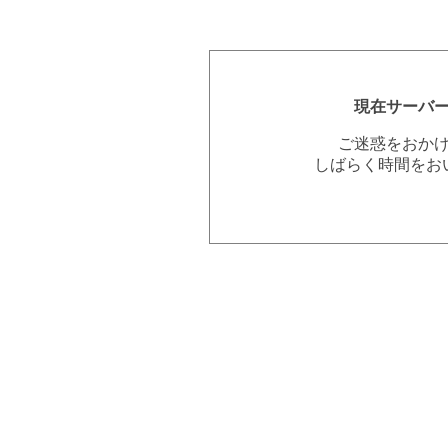
現在サーバ
ご迷惑をおか
しばらく時間をお